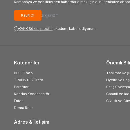
Kampanya ve yeniliklerden haberdar olmak için e-bültenimize abone
Kayıt Ol
KVKK Sözleşmesi'ni
okudum, kabul ediyorum.
Kategoriler
Önemli Bil
BESE Trafo
Teslimat Koşul
TRANSTEK Trafo
Üyelik Sözle
Parafudr
Satış Sözleşm
Kondaş Kondansatör
Garanti ve İad
Entes
Gizlilik ve Gü
Dema Röle
Adres & İletişim