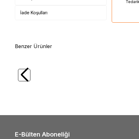
Tedari
İade Koşulları
Benzer Ürünler
(0)
Yeni
Tesla ST E.S.E. Paratoner
Mutlus
135,00
USD + KDV
1,00
E-Bülten Aboneliği