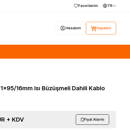
Favorilerim
TR
Hesabım
Sepetim
1x95/16mm Isı Büzüşmeli Dahili Kablo
R + KDV
Fiyat Alarmı