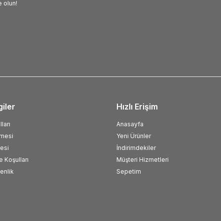
 olun!
giler
Hızlı Erişim
ları
Anasayfa
şmesi
Yeni Ürünler
esi
İndirimdekiler
e Koşulları
Müşteri Hizmetleri
venlik
Sepetim