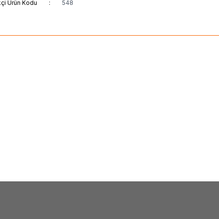
kçi Ürün Kodu
:
548
(0)
(0)
an Ürünleri Burada
3M
İzole Bant ( Min. 500
TL + KDV
11,00
TL + KDV