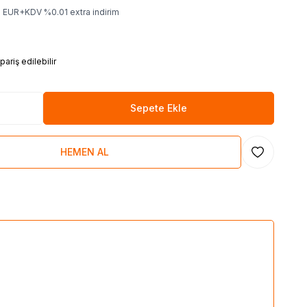
0
EUR+KDV
%
0.01
extra indirim
ariş edilebilir
Sepete Ekle
HEMEN AL
Favoriye Ekl