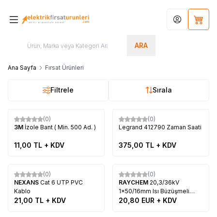
Hesabım
Sepet
ARA
Ana Sayfa
Fırsat Ürünleri
Filtrele
Sırala
Tükendi
(0)
(0)
3M
İzole Bant ( Min. 500 Ad. )
Legrand 412790 Zaman Saati
11,00
TL + KDV
375,00
TL + KDV
(0)
(0)
NEXANS
Cat 6 UTP PVC
RAYCHEM
20,3/36kV
Kablo
1x50/16mm Isı Büzüşmeli
21,00
TL + KDV
Dahili Kablo Başlığı
20,80
EUR + KDV