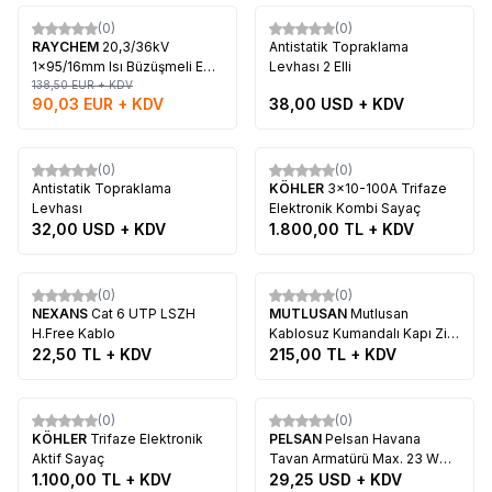
(0)
(0)
%
35
Yeni
RAYCHEM
20,3/36kV
Antistatik Topraklama
1x95/16mm Isı Büzüşmeli EK
Levhası 2 Elli
MUFU
138,50
EUR + KDV
90,03
EUR + KDV
38,00
USD + KDV
Tükendi
(0)
(0)
Yeni
Antistatik Topraklama
KÖHLER
3x10-100A Trifaze
Levhası
Elektronik Kombi Sayaç
32,00
USD + KDV
1.800,00
TL + KDV
Tükendi
(0)
(0)
Yeni
NEXANS
Cat 6 UTP LSZH
MUTLUSAN
Mutlusan
H.Free Kablo
Kablosuz Kumandalı Kapı Zili
22,50
TL + KDV
32 Melodili Led Göstergeli
215,00
TL + KDV
Tükendi
Tükendi
(0)
(0)
KÖHLER
Trifaze Elektronik
PELSAN
Pelsan Havana
Aktif Sayaç
Tavan Armatürü Max. 23 W
1.100,00
TL + KDV
E27 Ip 65 (Su & Toz
29,25
USD + KDV