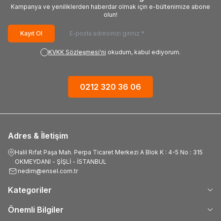
Kampanya ve yeniliklerden haberdar olmak için e-bültenimize abone
olun!
Kayıt Ol
KVKK Sözleşmesi'ni
okudum, kabul ediyorum.
0212 320 36 06
Adres & İletişim
Halil Rıfat Paşa Mah. Perpa Ticaret Merkezi A Blok K : 4-5 No : 315
OKMEYDANI - ŞİŞLİ - İSTANBUL
nedim@ensel.com.tr
Kategoriler
Önemli Bilgiler