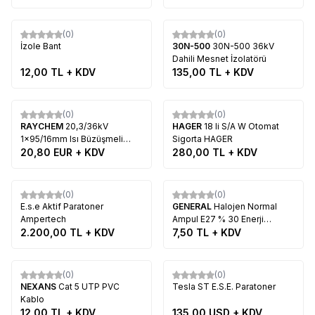
Geçirmez)- Beyaz
Tükendi
(0)
(0)
İzole Bant
30N-500
30N-500 36kV
Dahili Mesnet İzolatörü
12,00
TL + KDV
135,00
TL + KDV
(0)
(0)
Yeni
RAYCHEM
20,3/36kV
HAGER
18 li S/A W Otomat
1x95/16mm Isı Büzüşmeli
Sigorta HAGER
Dahili Kablo Başlığı
20,80
EUR + KDV
280,00
TL + KDV
Tükendi
(0)
(0)
E.s.e Aktif Paratoner
GENERAL
Halojen Normal
Ampertech
Ampul E27 % 30 Enerji
2.200,00
TL + KDV
Tasarruflu
7,50
TL + KDV
(0)
(0)
Yeni
NEXANS
Cat 5 UTP PVC
Tesla ST E.S.E. Paratoner
Kablo
12,00
TL + KDV
135,00
USD + KDV