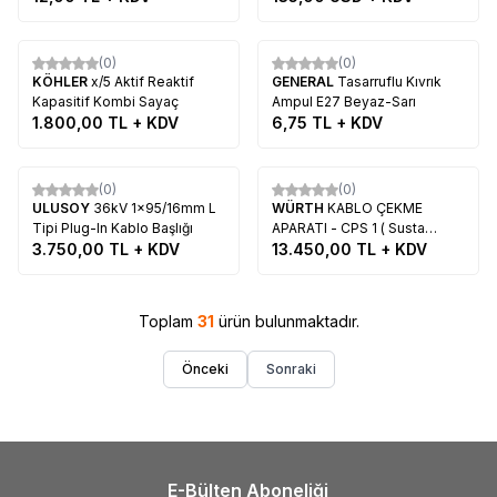
Tükendi
Tükendi
(0)
(0)
KÖHLER
x/5 Aktif Reaktif
GENERAL
Tasarruflu Kıvrık
Kapasitif Kombi Sayaç
Ampul E27 Beyaz-Sarı
1.800,00
TL + KDV
6,75
TL + KDV
Tükendi
Tükendi
(0)
(0)
ULUSOY
36kV 1x95/16mm L
WÜRTH
KABLO ÇEKME
Tipi Plug-In Kablo Başlığı
APARATI - CPS 1 ( Susta
3.750,00
TL + KDV
Tabancası )
13.450,00
TL + KDV
Toplam
31
ürün bulunmaktadır.
Önceki
Sonraki
E-Bülten Aboneliği