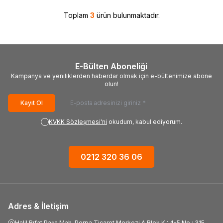
Toplam
3
ürün bulunmaktadır.
E-Bülten Aboneliği
Kampanya ve yeniliklerden haberdar olmak için e-bültenimize abone
olun!
Kayıt Ol
KVKK Sözleşmesi'ni
okudum, kabul ediyorum.
0212 320 36 06
Adres & İletişim
Halil Rıfat Paşa Mah. Perpa Ticaret Merkezi A Blok K : 4-5 No : 315