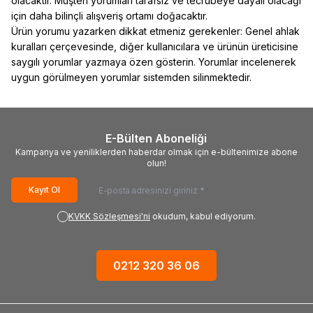
olacaktır. Müşteri yorumları tarafsız ve tecrübeye dayalı olacağı
için daha bilinçli alışveriş ortamı doğacaktır.
Ürün yorumu yazarken dikkat etmeniz gerekenler: Genel ahlak
kuralları çerçevesinde, diğer kullanıcılara ve ürünün üreticisine
saygılı yorumlar yazmaya özen gösterin. Yorumlar incelenerek
uygun görülmeyen yorumlar sistemden silinmektedir.
E-Bülten Aboneliği
Kampanya ve yeniliklerden haberdar olmak için e-bültenimize abone
olun!
Kayıt Ol
KVKK Sözleşmesi'ni
okudum, kabul ediyorum.
0212 320 36 06