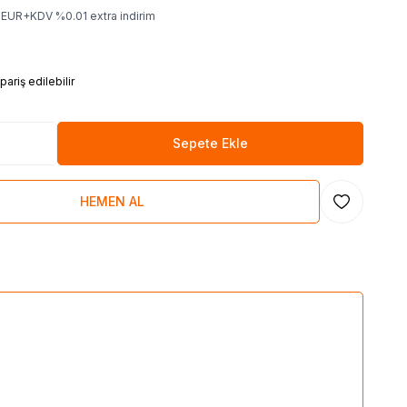
EUR+KDV
%
0.01
extra indirim
ariş edilebilir
Sepete Ekle
HEMEN AL
Favoriye Ekl