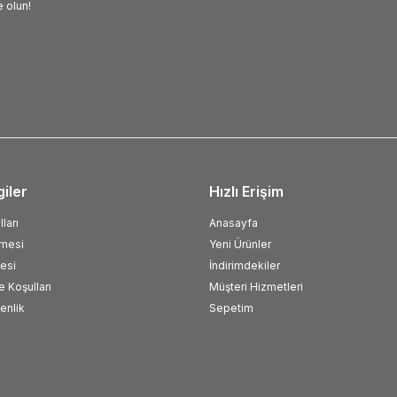
 olun!
giler
Hızlı Erişim
ları
Anasayfa
şmesi
Yeni Ürünler
esi
İndirimdekiler
e Koşulları
Müşteri Hizmetleri
venlik
Sepetim