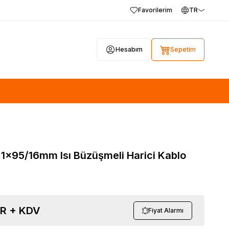
Favorilerim
TR
Hesabım
Sepetim
1x95/16mm Isı Büzüşmeli Harici Kablo
R + KDV
Fiyat Alarmı