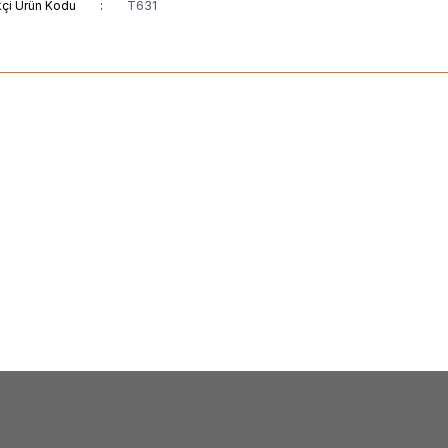
kçi Ürün Kodu
:
T631
(0)
(0)
an Ürünleri Burada
3M
İzole Bant ( Min. 500
TL + KDV
11,00
TL + KDV