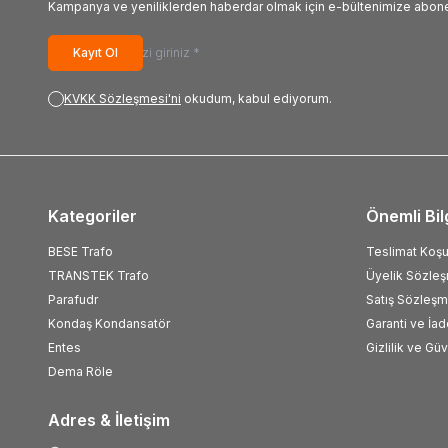
Kampanya ve yeniliklerden haberdar olmak için e-bültenimize abone
Kayıt Ol
KVKK Sözleşmesi'ni
okudum, kabul ediyorum.
Kategoriler
Önemli Bil
BESE Trafo
Teslimat Koşul
TRANSTEK Trafo
Üyelik Sözle
Parafudr
Satış Sözleşm
Kondaş Kondansatör
Garanti ve İad
Entes
Gizlilik ve Gü
Dema Röle
Adres & İletişim