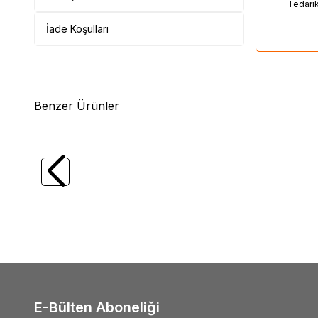
Tedari
İade Koşulları
Benzer Ürünler
(0)
Yeni
Tesla ST E.S.E. Paratoner
Mutlus
135,00
USD + KDV
1,00
E-Bülten Aboneliği