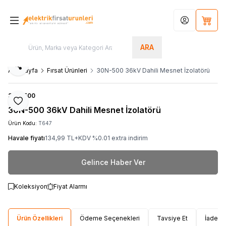
Hesabım
Sepet
ARA
Paylaş
Ana Sayfa
Fırsat Ürünleri
30N-500 36kV Dahili Mesnet İzolatörü
30N-500
Favoriye Ekle
30N-500 36kV Dahili Mesnet İzolatörü
Ürün Kodu:
T647
Havale fiyatı
134,99
TL+KDV
%
0.01
extra indirim
Gelince Haber Ver
Koleksiyon
Fiyat Alarmı
Ürün Özellikleri
Ödeme Seçenekleri
Tavsiye Et
İade Ko