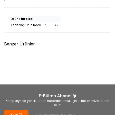
Ürün Filtreleri
Tedarikçi Ürün Kodu
:
T647
Benzer Ürünler
(0)
(0)
Yeni
Tesla ST E.S.E. Paratoner
Mutlusan Ürünleri Burada
135,00
USD + KDV
1,00
TL + KDV
E-Bülten Aboneliği
Kampanya ve yeniliklerden haberdar olmak için e-bültenimize abone
olun!
Kayıt Ol