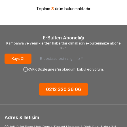
Toplam
3
ürün bulunmaktadır.
E-Bülten Aboneliği
Kampanya ve yeniliklerden haberdar olmak için e-bültenimize abone
olun!
Kayıt Ol
KVKK Sözleşmesi'ni
okudum, kabul ediyorum.
0212 320 36 06
Adres & İletişim
Halil Rıfat Paşa Mah. Perpa Ticaret Merkezi A Blok K : 4-5 No : 315