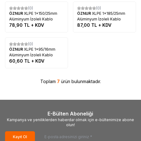
Tükendi
Tükendi
(0)
(0)
ÖZNUR
XLPE 1x150/25mm
ÖZNUR
XLPE 1x185/25mm
Alüminyum İzoleli Kablo
Alüminyum İzoleli Kablo
78,90
TL + KDV
87,00
TL + KDV
Tükendi
(0)
ÖZNUR
XLPE 1x95/16mm
Alüminyum İzoleli Kablo
60,60
TL + KDV
Toplam
7
ürün bulunmaktadır.
E-Bülten Aboneliği
Kampanya ve yeniliklerden haberdar olmak için e-bültenimize abone
olun!
Kayıt Ol