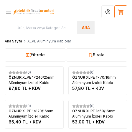
Hesabım
Sepet
ARA
Ana Sayfa
XLPE Alüminyum Kablolar
Filtrele
Sırala
Tükendi
Tükendi
(0)
(0)
ÖZNUR
XLPE 1x240/25mm
ÖZNUR
XLPE 1x70/16mm
Alüminyum İzoleli Kablo
Alüminyum İzoleli Kablo
97,80
TL + KDV
57,80
TL + KDV
Tükendi
Tükendi
(0)
(0)
ÖZNUR
XLPE 1x120/16mm
ÖZNUR
XLPE 1x50/16mm
Alüminyum İzoleli Kablo
Alüminyum İzoleli Kablo
65,40
TL + KDV
53,00
TL + KDV