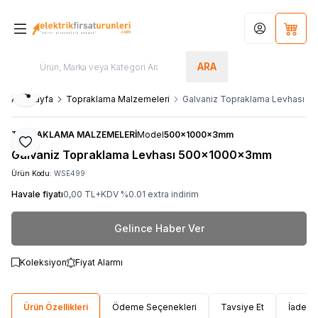
Hesabım
Sepet
ARA
Paylaş
Ana Sayfa
Topraklama Malzemeleri
Galvaniz Topraklama Levhası
TOPRAKLAMA MALZEMELERİ
Model
500x1000x3mm
Favoriye Ekle
Galvaniz Topraklama Levhası 500x1000x3mm
Ürün Kodu:
WSE499
Havale fiyatı
0,00
TL+KDV
%
0.01
extra indirim
Gelince Haber Ver
Koleksiyon
Fiyat Alarmı
Ürün Özellikleri
Ödeme Seçenekleri
Tavsiye Et
İade Ko