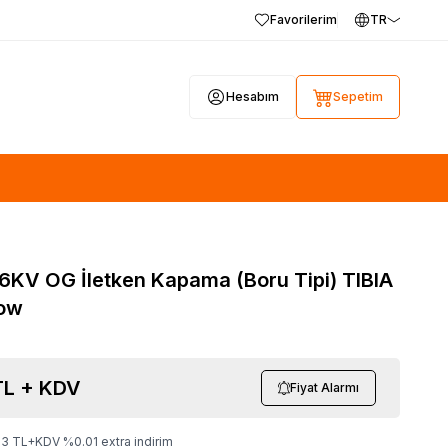
Favorilerim
TR
Hesabım
Sepetim
6KV OG İletken Kapama (Boru Tipi) TIBIA
low
L + KDV
Fiyat Alarmı
93
TL+KDV
%
0.01
extra indirim