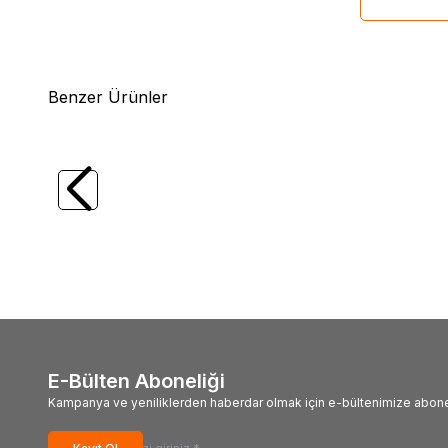
Benzer Ürünler
(0)
VHD İzolatör İzolasyon Kapağı
Parafu
170,00
TL + KDV
100,
E-Bülten Aboneliği
Kampanya ve yeniliklerden haberdar olmak için e-bültenimize abone