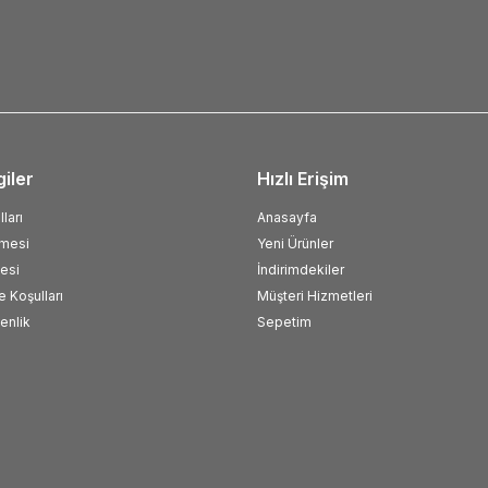
giler
Hızlı Erişim
ları
Anasayfa
şmesi
Yeni Ürünler
esi
İndirimdekiler
e Koşulları
Müşteri Hizmetleri
venlik
Sepetim