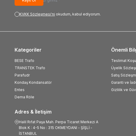
Kayıt Ol
KVKK Sözleşmesi'ni
okudum, kabul ediyorum.
Kategoriler
Önemli Bil
BESE Trafo
Teslimat Koşul
TRANSTEK Trafo
Üyelik Sözle
Parafudr
Satış Sözleşm
Kondaş Kondansatör
Garanti ve İad
Entes
Gizlilik ve Gü
Dema Röle
Adres & İletişim
Halil Rıfat Paşa Mah. Perpa Ticaret Merkezi A
Blok K : 4-5 No : 315 OKMEYDANI - ŞİŞLİ -
İSTANBUL