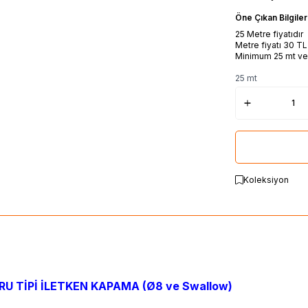
Öne Çıkan Bilgiler
25 Metre fiyatıdır
Metre fiyatı 30 T
Minimum 25 mt ve ka
25 mt
Koleksiyon
U TİPİ İLETKEN KAPAMA (Ø8 ve Swallow)