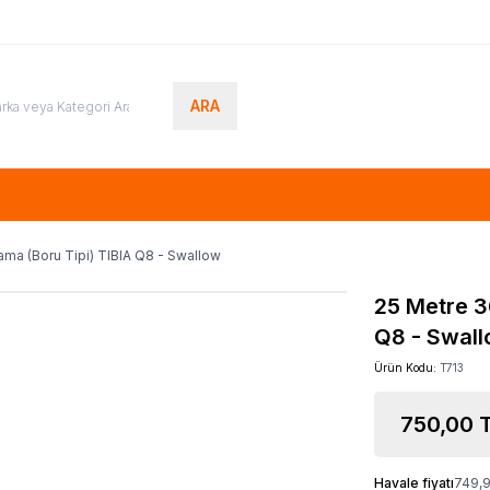
ARA
ma (Boru Tipi) TIBIA Q8 - Swallow
25 Metre 3
Q8 - Swal
Ürün Kodu:
T713
750,00
T
Havale fiyatı
749,