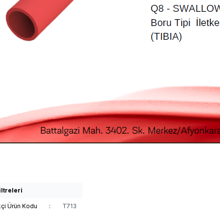
ltreleri
kçi Ürün Kodu
:
T713